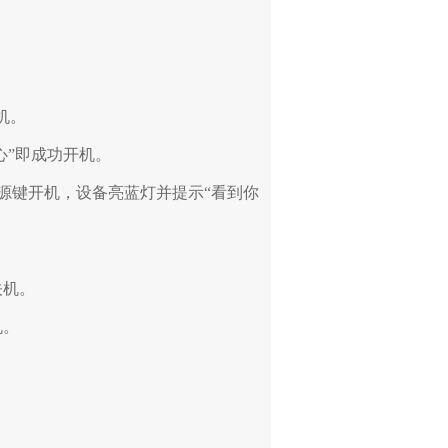
机。
心”即成功开机。
电源键开机，设备亮蓝灯并提示“看到你
关机。
机。