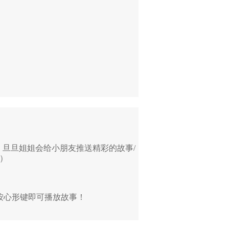
，
旦旦姐姐会给小朋友推送精彩的故事/
）
按心形键即可播放故事！